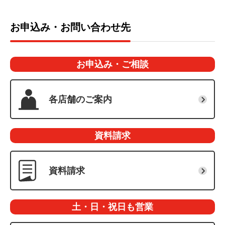
全てのお客さまにより質の高い接客サービスを提供す
ご利用いただけるお取引：
るため、一般社団法人公開経営指導協会による「サービ
ご高齢の方やお身体の不自由な方、妊産婦の方等が安
お申込み・お問い合わせ先
お預入れ、お引出し、残高照会、通帳記入
ス・ケア・キャスト研修」を実施しています。
心してご利用いただけるよう、車いす等対応駐車場を設
置しています。
設置箇所はこちら
研修では、年齢を重ねることによる身体のさまざまな
お申込み・ご相談
変化を体感し、お身体の不自由な方へのサポートを実践
設置店舗はこちら
するなど、配慮が求められる場面や具体的な応対につい
て学んでいます。
各店舗のご案内
※修了者数：121名（令和6年11月末現在）
資料請求
骨伝導聴音補助器
資料請求
土・日・祝日も営業
ユニバーサルデザイン画面の採用