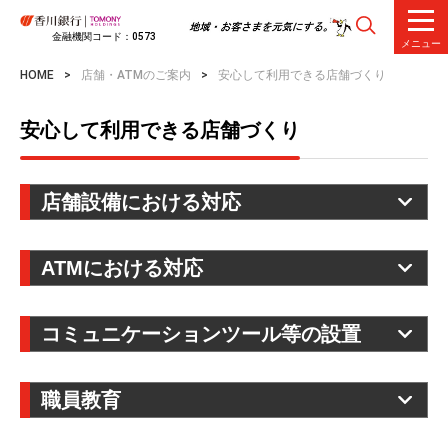
金融機関コード：0573
メニュー
HOME
店舗・ATMのご案内
安心して利用できる店舗づくり
安心して利用できる店舗づくり
店舗設備における対応
店舗新築・改装等のリニューアルの際、バリアフリー
ATMにおける対応
やユニバーサルデザインを取り入れています。また、ロ
ビーへのバリアフリートイレやキッズコーナーの設置
視覚障がい者対応ATM
コミュニケーションツール等の設置
等、お客さまが安心して利用できる店舗づくりを目指し
ています。
ATM付属のハンドセットから流れる音声案内に従い、
ご高齢のお客さまや聴覚等に障がいのあるお客さま等
職員教育
ハンドセットにあるプッシュボタンを操作することで、
にご利用いただけるコミュニケーションツールなどを全
車いす等対応駐車場
目の不自由な方も利用できるATMです。
ての有人店舗に設置していま す。