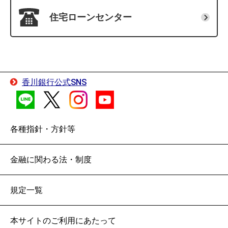
バリアフリートイレ
住宅ローン
センター
全てのATMにおいて、操作ボタンや文字の拡大、さま
ざまな色覚特性に配慮した配色やコントラストの最適化
車いすのお客さまやお子さま連れのお客さまにも使い
を図り、幅広いお客さまにとって操作しやすい画面を採
やすい設備と広さを確保したトイレです。
用しています。
香川銀行公式SNS
設置店舗はこちら
電子メモパッド
各種指針・方針等
金融に関わる法・制度
規定一覧
本サイトのご利用にあたって