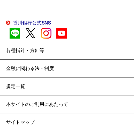
「忙しくてなかなか銀行の窓口に行けない」、「近くに
・セルフうどん支店（以下、当店という。）とお取引を
銀行がなくて不便」と感じているお客さまも銀行の窓口
行うことができるお客さまは、日本国内に居住する満
にご来店いただかずに香川銀行アプリから口座開設の申
18歳以上の個人の方に限られます。また、事業用のお
香川銀行公式SNS
込みができます。
取引にはご利用いただけません。
・セルフうどん支店は「貯蓄・資産運用」目的以外でご
口座開設のお申込みはこちら
各種指針・方針等
利用いただけません。口座開設後に利用目的以外の取
（アプリをダウンロードのうえ、お申込みください）
引をされていた場合は、利用停止・解約をする場合が
金融に関わる法・制度
書面でのお申込みを希望される方はこちら
ございます。
・当店で開設するセルフ総合口座（当座貸越機能なし）
規定一覧
口座開設の流れ
は、お客さまお一人につき1口座とさせていただきま
す。
本サイトのご利用にあたって
※お客さまの都合によりセルフ総合口座を解約した場
時間と場所を気にせずお取引できます！
合、原則6か月以内の再申込みはできません。
サイトマップ
・当店で開設したセルフ総合口座は、原則として当行本